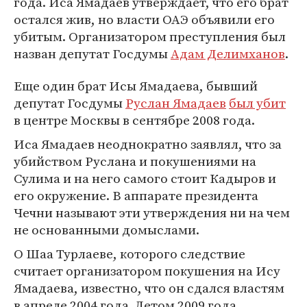
года. Иса Ямадаев утверждает, что его брат
остался жив, но власти ОАЭ объявили его
убитым. Организатором преступления был
назван депутат Госдумы
Адам Делимханов
.
Еще один брат Исы Ямадаева, бывший
депутат Госдумы
Руслан Ямадаев
был убит
в центре Москвы в сентябре 2008 года.
Иса Ямадаев неоднократно заявлял, что за
убийством Руслана и покушениями на
Сулима и на него самого стоит Кадыров и
его окружение. В аппарате президента
Чечни называют эти утверждения ни на чем
не основанными домыслами.
О Шаа Турлаеве, которого следствие
считает организатором покушения на Ису
Ямадаева, известно, что он сдался властям
в апреле 2004 года. Летом 2009 года