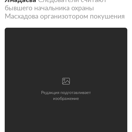
бывшего начальника охраны
Масхадова организотором покушения