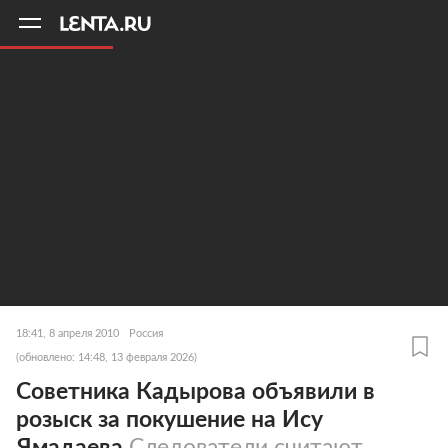
11
A
18:41, 8 апреля 2010
Россия
(обновлено: 14:48, 13 февраля 2026)
Cоветника Кадырова объявили в
розыск за покушение на Ису
Ямадаева
Следователи считают