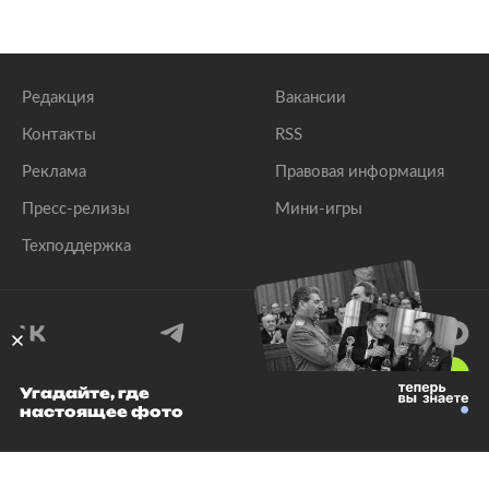
Редакция
Вакансии
Контакты
RSS
Реклама
Правовая информация
Пресс-релизы
Мини-игры
Техподдержка
18
+
Угадайте, где
настоящее фото
© 1999–2026 Все права защищены.
ООО «Лента.Ру»
Лента добра