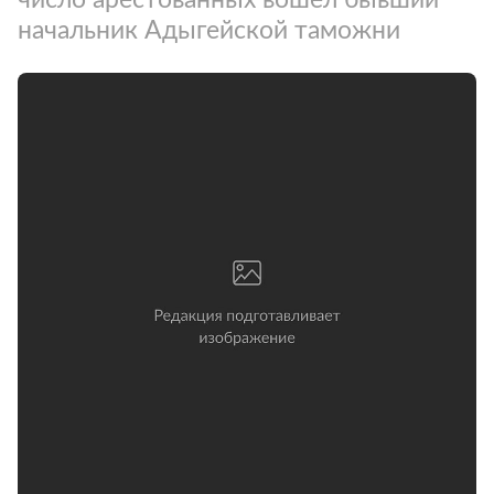
начальник Адыгейской таможни