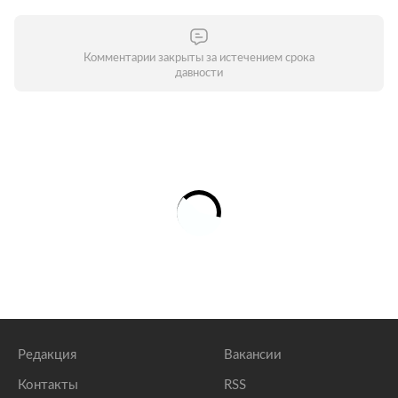
Комментарии закрыты за истечением срока
давности
Редакция
Вакансии
Контакты
RSS