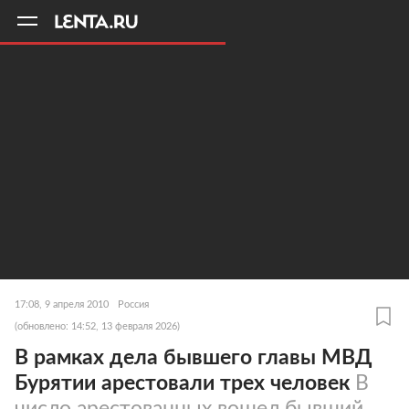
11
A
17:08, 9 апреля 2010
Россия
(обновлено: 14:52, 13 февраля 2026)
В рамках дела бывшего главы МВД
Бурятии арестовали трех человек
В
число арестованных вошел бывший