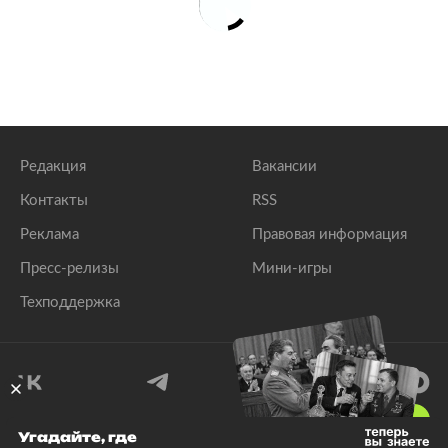
Редакция
Вакансии
Контакты
RSS
Реклама
Правовая информация
Пресс-релизы
Мини-игры
Техподдержка
18
+
Угадайте, где