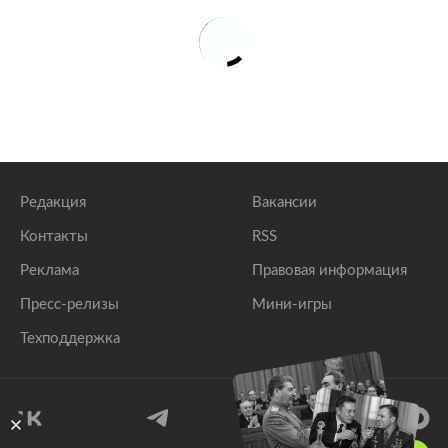
Редакция
Вакансии
Контакты
RSS
Реклама
Правовая информация
Пресс-релизы
Мини-игры
Техподдержка