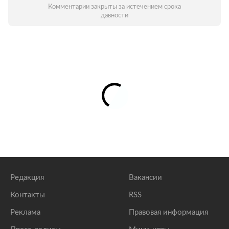
Комментарии закрыты за истечением срока
давности
Редакция
Вакансии
Контакты
RSS
Реклама
Правовая информация