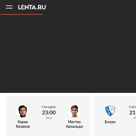
11
A
Сегодня
Сег
23:00
21
(Мск)
(М
Карен
Маттео
Бохум
Хачанов
Арнальди