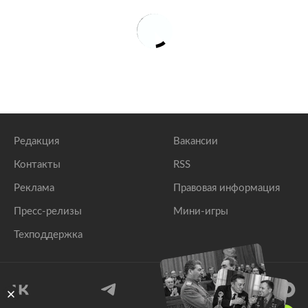
Редакция
Вакансии
Контакты
RSS
Реклама
Правовая информация
Пресс-релизы
Мини-игры
Техподдержка