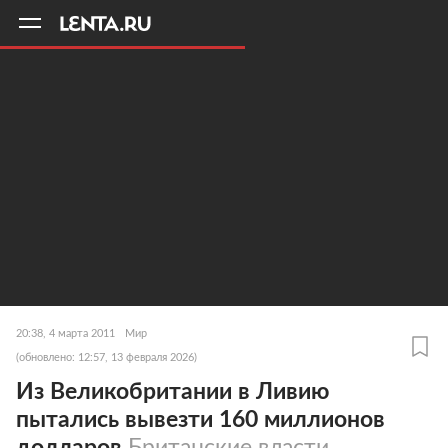
11
A
20:38, 4 марта 2011
Мир
(обновлено: 12:57, 13 февраля 2026)
Из Великобритании в Ливию
пытались вывезти 160 миллионов
долларов
Британские власти