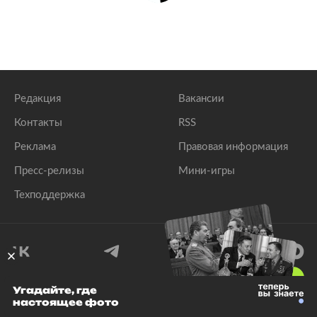
Редакция
Вакансии
Контакты
RSS
Реклама
Правовая информация
Пресс-релизы
Мини-игры
Техподдержка
18
+
Угадайте, где
настоящее фото
© 1999–2026 Все права защищены.
ООО «Лента.Ру»