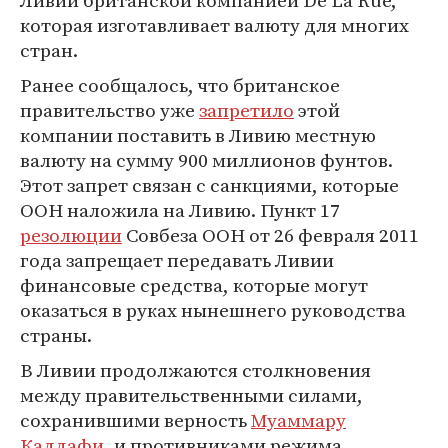
Ливии британской компанией De La Rue,
которая изготавливает валюту для многих
стран.
Ранее сообщалось, что британское
правительство уже
запретило
этой
компании поставить в Ливию местную
валюту на сумму 900 миллионов фунтов.
Этот запрет связан с санкциями, которые
ООН наложила на Ливию. Пункт 17
резолюции
Совбеза ООН от 26 февраля 2011
года запрещает передавать Ливии
финансовые средства, которые могут
оказаться в руках нынешнего руководства
страны.
В Ливии продолжаются столкновения
между правительственными силами,
сохранившими верность
Муаммару
Каддафи
, и противниками режима.