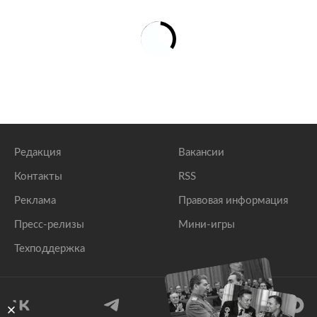
Редакция
Вакансии
Контакты
RSS
Реклама
Правовая информация
Пресс-релизы
Мини-игры
Техподдержка