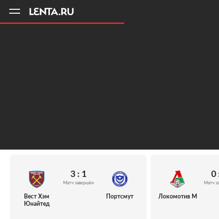
11
A
3 : 1
0 
Матч завершён
Матч з
Вест Хэм
Портсмут
Локомотив М
Юнайтед