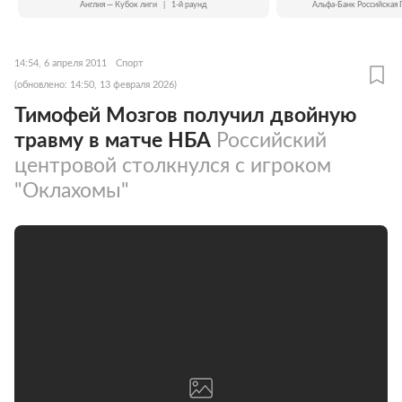
Англия — Кубок лиги
|
1-й раунд
Альфа-Банк Российская 
14:54, 6 апреля 2011
Спорт
(обновлено: 14:50, 13 февраля 2026)
Тимофей Мозгов получил двойную
травму в матче НБА
Российский
центровой столкнулся с игроком
"Оклахомы"