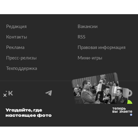
Редакция
Вакансии
Контакты
RSS
Реклама
Правовая информация
Пресс-релизы
Мини-игры
Техподдержка
18
+
Угадайте, где
настоящее фото
© 1999–2026 Все права защищены.
ООО «Лента.Ру»
Лента добра