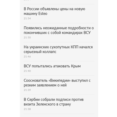
В России объявлены цены на новую
машину Esteo
21:54
Появились неожиданные подробности о
покончивших с собой командирах ВСУ
21:50
На украинских сухопутных КПП начался
серьезный коллапс
21:46
ВСУ попытались атаковать Крым
21:40
Сооснователь «Википедии» выступил с
резким заявлением о ней
21:39
В Сербии собрали подписи против
визита Зеленского в страну
21:38