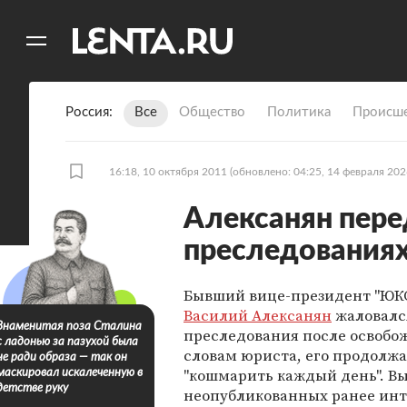
11
A
Россия
Все
Общество
Политика
Происше
16:18, 10 октября 2011
(обновлено: 04:25, 14 февраля 202
Алексанян пере
преследования
Бывший вице-президент "ЮК
Василий Алексанян
жаловалс
Знаменитая поза Сталина
преследования после освобо
с ладонью за пазухой была
словам юриста, его продолж
не ради образа — так он
"кошмарить каждый день". В
маскировал искалеченную в
детстве руку
неопубликованных ранее ин