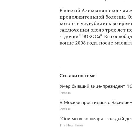
Василий Алексанян скончался
продолжительной болезни. О
которые усугубились во врем
заключении около трех лет 
- "дочки" "ЮКОСа". Его освобо
конце 2008 года после масш
Ссылки по теме
Умер бывший вице-президент "
lenta.ru
В Москве простились с Василие
lenta.ru
"Они меня кошмарят каждый де
The New Times