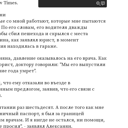
w Times.
Они
ые со мной работают, которые мне пытаются
. По его словам, его водителя дважды
кобы сбил пешехода и скрылся с места
на, как заявлял юрист, в момент
ия находилась в гараже.
няна, давление оказывалось на его врача. Как
рист, доктору говорили: "Мы его выпустили
ние года умрет".
 что ему отказали во въезде в
ым предлогом, заявив, что его связи с
.
итании раз шестьдесят. А после того как мне
ничный паспорт, я был за границей
ым врачам. И я нигде не остался, ни помощи,
просил", - заявлял Алексанян.