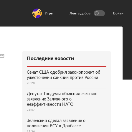
Игры
Лента добра
Войти
Последние новости
Сенат США одобрил законопроект об
ужесточении санкций против России
20:28
Депутат Госдумы объяснил жесткое
заявление Залужного о
неэффективности НАТО
21:57
Зеленский сделал заявление о
положении ВСУ в Донбассе
21:54