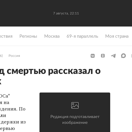
7 августа, 22:11
ствия
Регионы
Москва
69-я параллель
Моя страна
6)
Россия
д смертью рассказал о
х
ОСа"
я на
ждения. По
али
ыдержки из
тервью