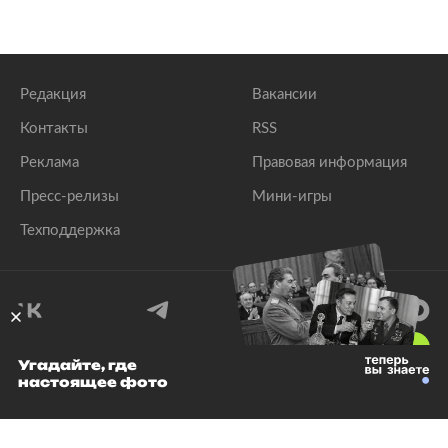
Редакция
Вакансии
Контакты
RSS
Реклама
Правовая информация
Пресс-релизы
Мини-игры
Техподдержка
18
+
Угадайте, где
настоящее фото
© 1999–2026 Все права защищены.
ООО «Лента.Ру»
Лента добра