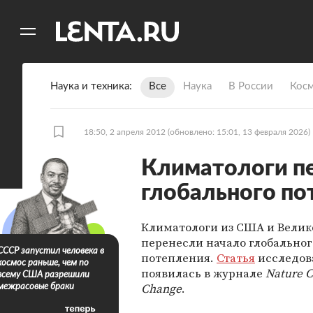
11
A
Наука и техника
Все
Наука
В России
Кос
18:50, 2 апреля 2012
(обновлено: 15:01, 13 февраля 2026)
Климатологи пе
глобального по
Климатологи из США и Вели
перенесли начало глобальног
СССР запустил человека в
потепления.
Статья
исследов
космос раньше, чем по
появилась в журнале
Nature C
всему США разрешили
Change
.
межрасовые браки