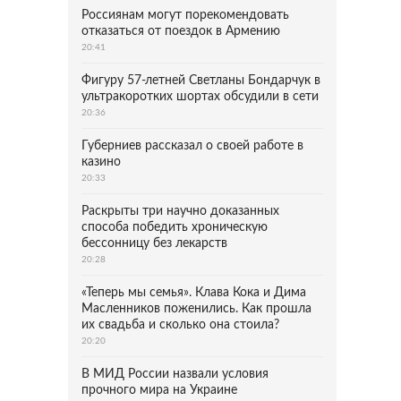
Россиянам могут порекомендовать
отказаться от поездок в Армению
20:41
Фигуру 57-летней Светланы Бондарчук в
ультракоротких шортах обсудили в сети
20:36
Губерниев рассказал о своей работе в
казино
20:33
Раскрыты три научно доказанных
способа победить хроническую
бессонницу без лекарств
20:28
«Теперь мы семья». Клава Кока и Дима
Масленников поженились. Как прошла
их свадьба и сколько она стоила?
20:20
В МИД России назвали условия
прочного мира на Украине