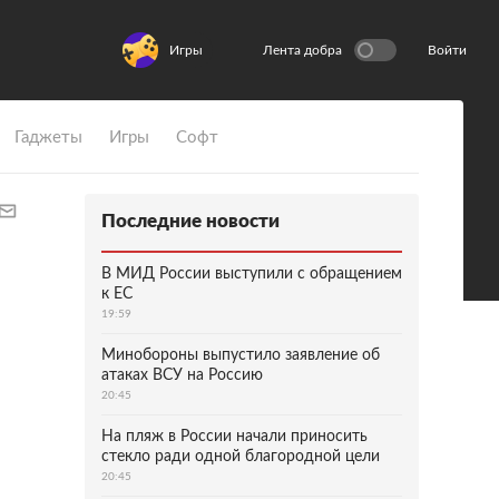
Игры
Лента добра
Войти
Гаджеты
Игры
Софт
Последние новости
В МИД России выступили с обращением
к ЕС
19:59
Минобороны выпустило заявление об
атаках ВСУ на Россию
20:45
На пляж в России начали приносить
стекло ради одной благородной цели
20:45