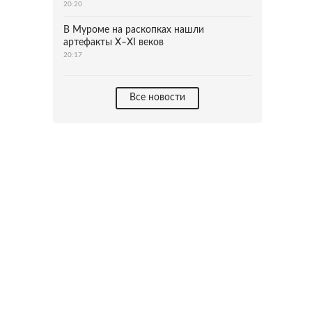
20:20
В Муроме на раскопках нашли
артефакты X–XI веков
20:17
Все новости