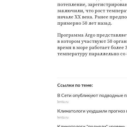
потепление, зарегистрирован
заключили, что рост температ
начале XX века. Ранее предпо
примерно 50 лет назад.
Программа Argo представляе
в котором участвуют 50 орга
время в море работает более
температуру параллельно с
Ссылки по теме
В Сети опубликуют подводные 
lenta.ru
Климатологи ухудшили прогноз 
lenta.ru
Климатологи "подняли" уровень 