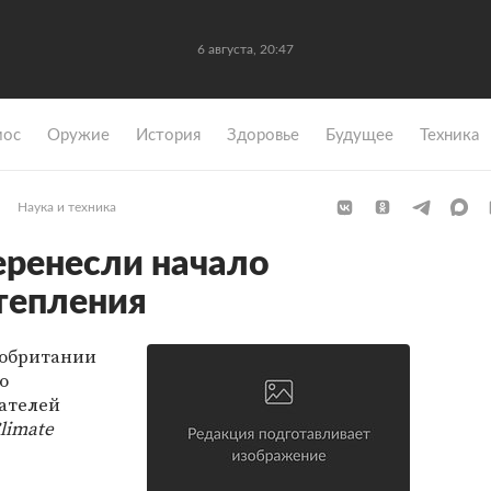
6 августа, 20:47
мос
Оружие
История
Здоровье
Будущее
Техника
Наука и техника
ренесли начало
тепления
кобритании
о
ателей
limate