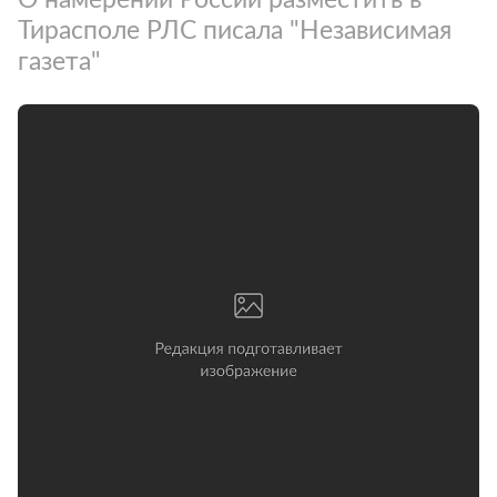
Тирасполе РЛС писала "Независимая
газета"