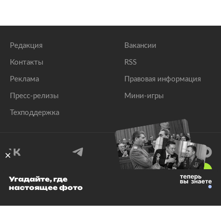
Редакция
Вакансии
Контакты
RSS
Реклама
Правовая информация
Пресс-релизы
Мини-игры
Техподдержка
18
+
Угадайте, где
настоящее фото
© 1999–2026 Все права защищены.
ООО «Лента.Ру»
Лента добра