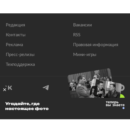
Редакция
Вакансии
Контакты
RSS
Реклама
Правовая информация
Пресс-релизы
Мини-игры
Техподдержка
18
+
Угадайте, где
настоящее фото
© 1999–2026 Все права защищены.
ООО «Лента.Ру»
Лента добра