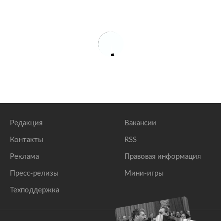
Редакция
Вакансии
Контакты
RSS
Реклама
Правовая информация
Пресс-релизы
Мини-игры
Техподдержка