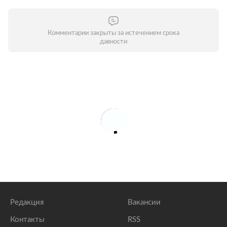
Комментарии закрыты за истечением срока
давности
Редакция
Вакансии
Контакты
RSS