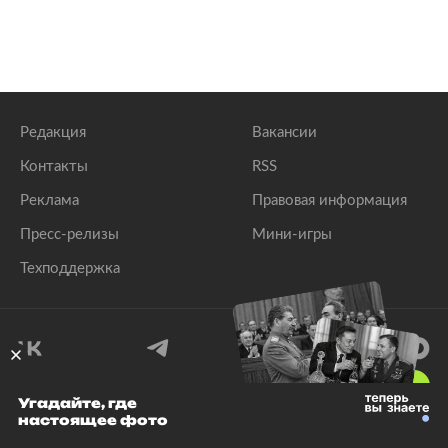
Редакция
Вакансии
Контакты
RSS
Реклама
Правовая информация
Пресс-релизы
Мини-игры
Техподдержка
18
+
Угадайте, где
настоящее фото
© 1999–2026 Все права защищены.
ООО «Лента.Ру»