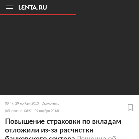
11
A
08:49, 29 ноября 2013
Экономика
(обновлено: 08:51, 29 ноября 2013)
Повышение страховки по вкладам
отложили из-за расчистки
банковского сектора
Решение об