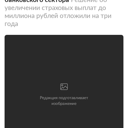
увеличении страховых выплат до
миллиона рублей отложили на три
года