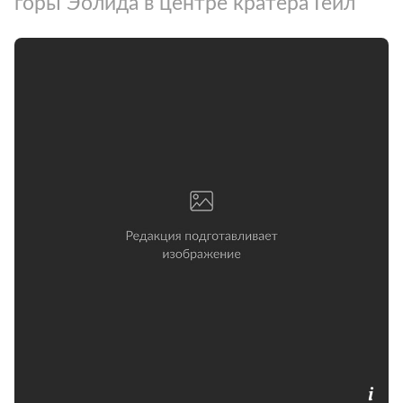
горы Эолида в центре кратера Гейл