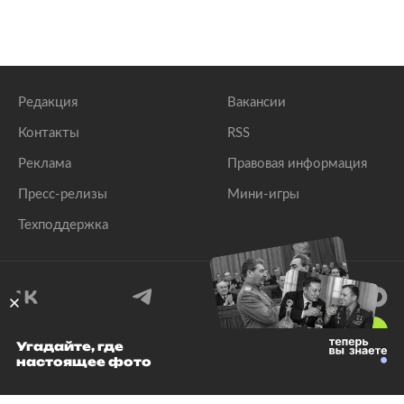
Редакция
Вакансии
Контакты
RSS
Реклама
Правовая информация
Пресс-релизы
Мини-игры
Техподдержка
18
+
Угадайте, где
настоящее фото
© 1999–2026 Все права защищены.
ООО «Лента.Ру»