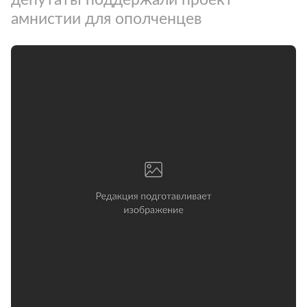
амнистии для ополченцев