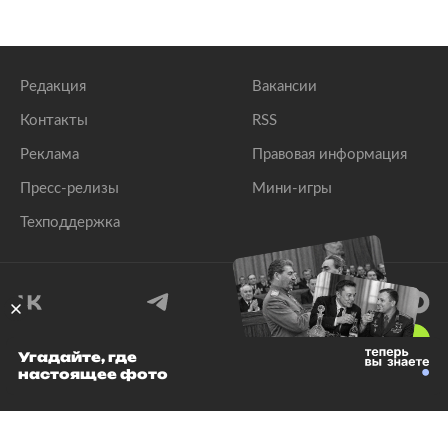
Редакция
Вакансии
Контакты
RSS
Реклама
Правовая информация
Пресс-релизы
Мини-игры
Техподдержка
18
+
Угадайте, где
настоящее фото
© 1999–2026 Все права защищены.
ООО «Лента.Ру»
Лента добра