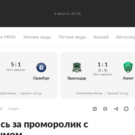
6 августа, 01:36
 и ММА
Зимние виды
Летние виды
Хоккей
Автоспо
5 : 1
1 : 1
Матч завершён
(5 : 4)
Матч завершён
Оренбург
Краснодар
Ахмат
Кубок России
|
Группа A. 1-й тур
Fonbet Кубок России
|
Группа B. 1-й тур
4)
Спорт
ь за проморолик с