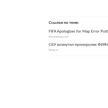
Ссылки по теме
FIFA Apologizes for Map Error Putt
bloomberg.com
СБУ возмутил проморолик ФИФА
lenta.ru