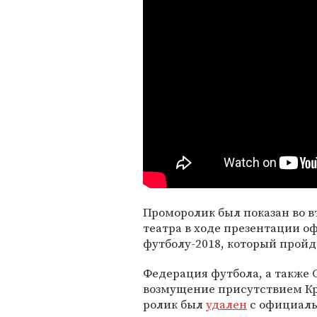
Проморолик был показан во вт
театра в ходе презентации 
футболу-2018, который пройде
Федерация футбола, а также
возмущение присутствием Кры
ролик был
удален
с официаль