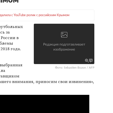
ымом
алила с YouTube ролик с российским Крымом
футбольных
сь за
 России в
мблемы
2018 года.
 выбранная
Фото: Sebastien Bozon / AFP
ыла
тавщиком
нашего внимания, приносим свои извинения»,