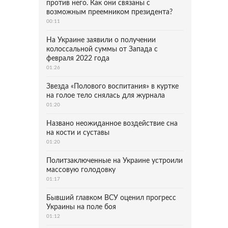
против него. Как они связаны с
возможным преемником президента?
00:11
На Украине заявили о получении
колоссальной суммы от Запада с
февраля 2022 года
01:26
Звезда «Полового воспитания» в куртке
на голое тело снялась для журнала
01:20
Названо неожиданное воздействие сна
на кости и суставы
01:20
Политзаключенные на Украине устроили
массовую голодовку
01:17
Бывший главком ВСУ оценил прогресс
Украины на поле боя
01:12