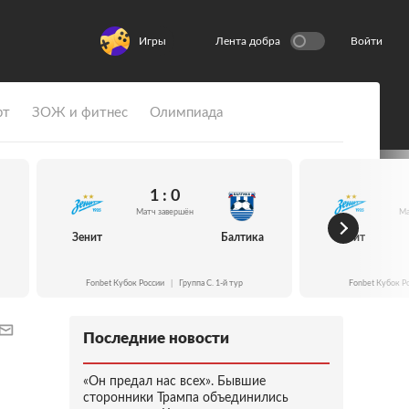
Игры
Лента добра
Войти
рт
ЗОЖ и фитнес
Олимпиада
1 : 0
Матч завершён
Ма
Зенит
Балтика
Зенит
Fonbet Кубок России
|
Группа C. 1-й тур
Fonbet Кубок Р
Последние новости
«Он предал нас всех». Бывшие
сторонники Трампа объединились