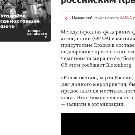
российским Кр
Угадайте,
Начало событий в новости
ФИФА уд
где настоящее
фото
Международная федерация 
ассоциаций (ФИФА) извинила
присутствие Крыма в составе
видеоролике презентации э
чемпионата мира по футболу 
Об этом сообщает Bloomberg.
«К сожалению, карта России,
для данного мероприятия, б
предоставлена местным пос
услуг. Этот момент ушел от 
— заявили в организации.