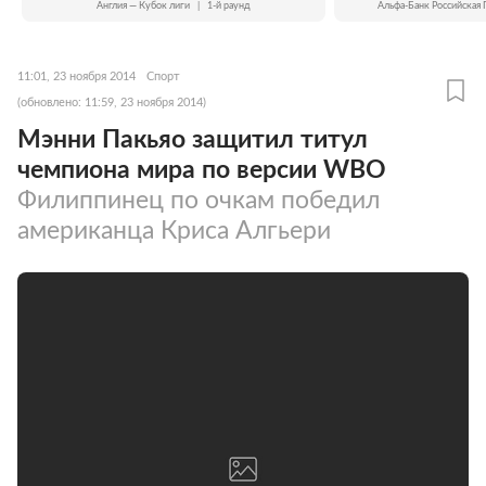
Англия — Кубок лиги
|
1-й раунд
Альфа-Банк Российская 
11:01, 23 ноября 2014
Спорт
(обновлено: 11:59, 23 ноября 2014)
Мэнни Пакьяо защитил титул
чемпиона мира по версии WBO
Филиппинец по очкам победил
американца Криса Алгьери