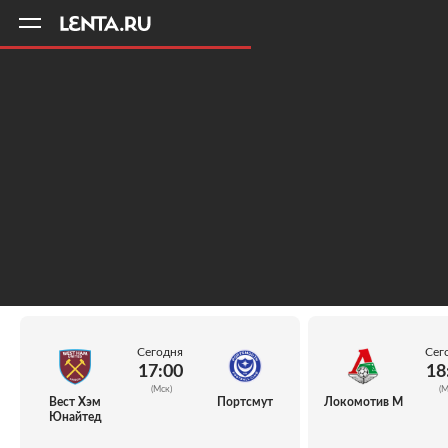
11
A
Сегодня
Сег
17:00
18
(Мск)
(М
Вест Хэм
Портсмут
Локомотив М
Юнайтед