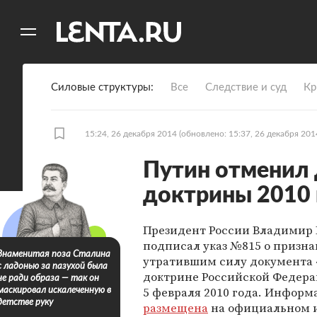
11
A
Силовые структуры
Все
Следствие и суд
Кр
15:24, 26 декабря 2014
(обновлено: 15:37, 26 декабря 201
Путин отменил 
доктрины 2010 
Президент России Владимир
подписал указ №815 о призн
Знаменитая поза Сталина
утратившим силу документа 
с ладонью за пазухой была
доктрине Российской Федера
не ради образа — так он
5 февраля 2010 года. Информ
маскировал искалеченную в
детстве руку
размещена
на официальном 