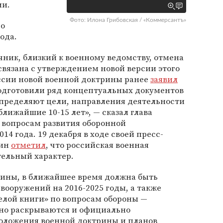
ии.
Фото: Илона Грибовская / «Коммерсантъ»
го
ода.
чник, близкий к военному ведомству, отмена
связана с утверждением новой версии этого
оссии новой военной доктрины ранее
заявил
одготовили ряд концептуальных документов
определяют цели, направления деятельности
лижайшие 10-15 лет», — сказал глава
 вопросам развития оборонной
4 года. 19 декабря в ходе своей пресс-
тин
отметил
, что российская военная
тельный характер.
ины, в ближайшее время должна быть
вооружений на 2016-2025 годы, а также
елой книги» по вопросам обороны —
чно раскрываются и официально
оложения военной доктрины и планов