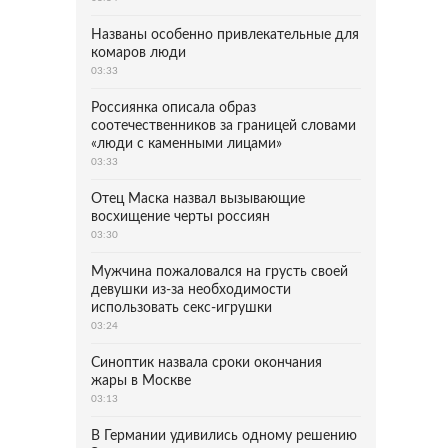
Названы особенно привлекательные для
комаров люди
03:33
Россиянка описала образ
соотечественников за границей словами
«люди с каменными лицами»
03:33
Отец Маска назвал вызывающие
восхищение черты россиян
03:30
Мужчина пожаловался на грусть своей
девушки из-за необходимости
использовать секс-игрушки
03:24
Синоптик назвала сроки окончания
жары в Москве
03:13
В Германии удивились одному решению