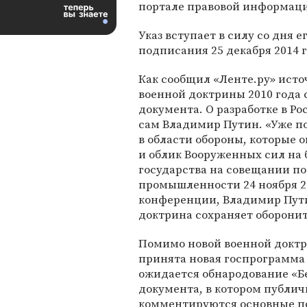
портале правовой информац
Указ вступает в силу со дня е
подписания 25 декабря 2014 г
Как сообщил «Ленте.ру» исто
военной доктрины 2010 года 
документа. О разработке в Р
сам Владимир Путин. «Уже п
в области обороны, которые 
и облик Вооруженных сил на б
государства на совещании по
промышленности 24 ноября 201
конференции, Владимир Пу
доктрина сохраняет оборони
Помимо новой военной доктр
принята новая госпрограмма 
ожидается обнародование «Б
документа, в котором публи
комментируются основные п