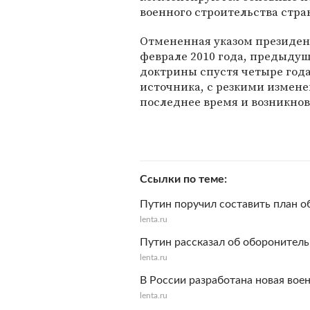
военного строительства стра
Отмененная указом президен
феврале 2010 года, предыдущ
доктрины спустя четыре года
источника, с резкими измен
последнее время и возникнов
Ссылки по теме
Путин поручил составить план о
lenta.ru
Путин рассказал об оборонител
lenta.ru
В России разработана новая вое
lenta.ru