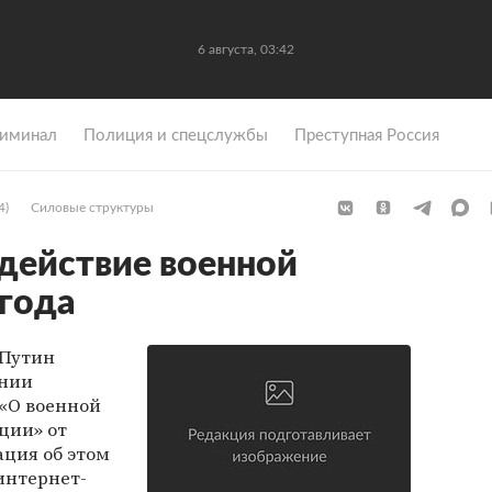
6 августа, 03:42
иминал
Полиция и спецслужбы
Преступная Россия
4)
Силовые структуры
действие военной
года
 Путин
ании
«О военной
ции» от
ация об этом
интернет-