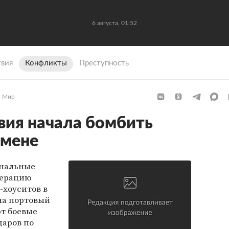
6 августа, 01:52
вия
Конфликты
Преступность
Мир
вия начала бомбить
емене
ональные
перацию
-хоуситов в
на портовый
ют боевые
даров по