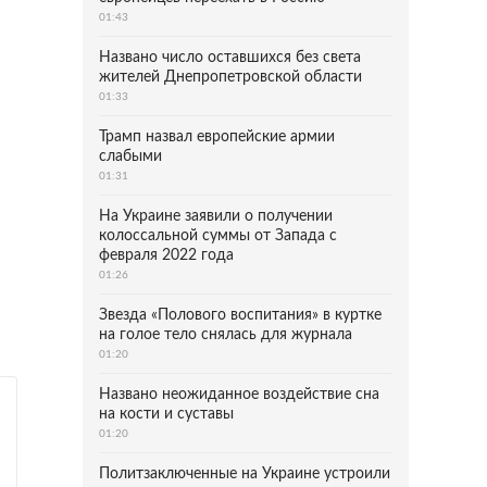
01:43
Названо число оставшихся без света
жителей Днепропетровской области
01:33
Трамп назвал европейские армии
слабыми
01:31
На Украине заявили о получении
колоссальной суммы от Запада с
февраля 2022 года
01:26
Звезда «Полового воспитания» в куртке
на голое тело снялась для журнала
01:20
Названо неожиданное воздействие сна
на кости и суставы
01:20
Политзаключенные на Украине устроили