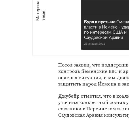
М
а
т
р
и
а
л
ы
п
о
т
е
м
е
е
:
Буря в пустыне
Смена
власти в Йемене - уда
по интересам США и
Саудовской Аравии
29 января 2015
Посол заявил, что поддержи
контроль йеменские ВВС и ар
опасная ситуация, и мы долж
защитить народ Йемена и зак
Джубейр отметил, что в коали
уточнил конкретный состав уч
союзники в Персидском залив
Саудовская Аравия консульти