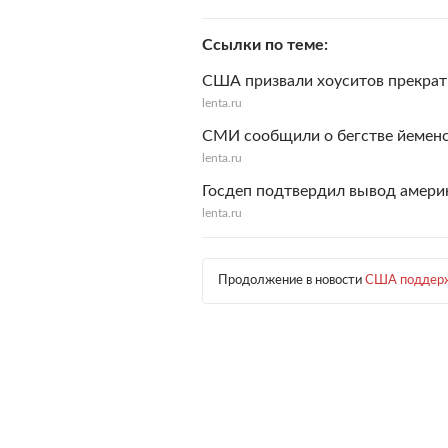
Ссылки по теме
США призвали хоуситов прекрат
lenta.ru
СМИ сообщили о бегстве йеменс
lenta.ru
Госдеп подтвердил вывод амери
lenta.ru
Продолжение в новости
США поддержа