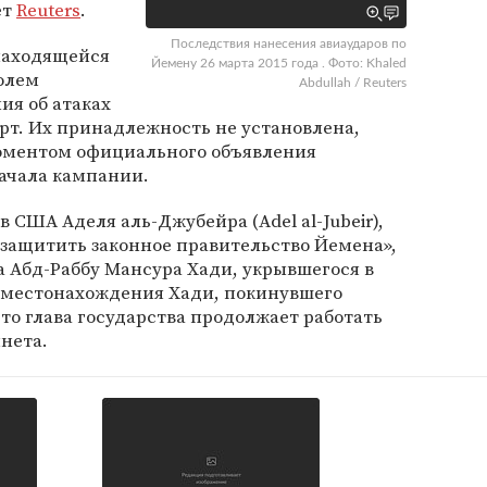
ет
Reuters
.
Последствия нанесения авиаударов по
находящейся
Йемену 26 марта 2015 года . Фото: Khaled
олем
Abdullah / Reuters
ия об атаках
рт. Их принадлежность не установлена,
моментом официального объявления
ачала кампании.
в США Аделя аль-Джубейра (Adel al-Jubeir),
«защитить законное правительство Йемена»,
а Абд-Раббу Мансура Хади, укрывшегося в
 местонахождения Хади, покинувшего
что глава государства продолжает работать
инета.