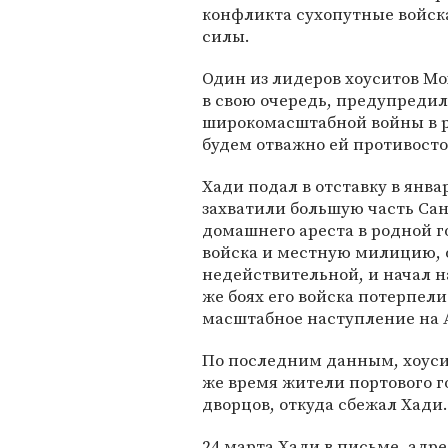
конфликта сухопутные войск
силы.
Один из лидеров хоуситов Мо
в свою очередь, предупредил
широкомасштабной войны в р
будем отважно ей противостоя
Хади подал в отставку в январ
захватили большую часть Сан
домашнего ареста в родной го
войска и местную милицию, о
недействительной, и начал н
же боях его войска потерпел
масштабное наступление на 
По последним данным, хоусит
же время жители портового г
дворцов, откуда сбежал Хади.
24 марта Хади в письме, адр