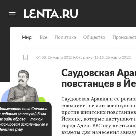
11
A
Мир
Все
Политика
Общество
Происшест
04:08, 26 марта 2015
(обновлено: 12:15, 26 марта 2015)
Саудовская Ара
повстанцев в Й
Саудовская Аравия и ее реги
союзники начали военную о
Знаменитая поза Сталина
против шиитских повстанцев
с ладонью за пазухой была
Йемене, которые наступают 
не ради образа — так он
город Аден. ВВС осуществля
маскировал искалеченную в
детстве руку
вылеты для нанесения авиау