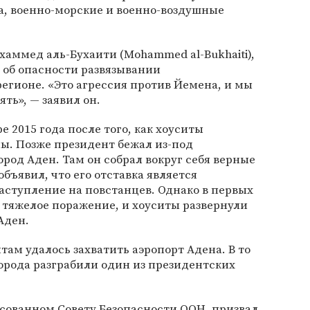
а, военно-морские и военно-воздушные
хаммед аль-Бухаити (Mohammed al-Bukhaiti),
 об опасности развязывании
егионе. «Это агрессия против Йемена, и мы
ть», — заявил он.
е 2015 года после того, как хоуситы
ы. Позже президент бежал из-под
род Аден. Там он собрал вокруг себя верные
бъявил, что его отставка является
аступление на повстанцев. Однако в первых
и тяжелое поражение, и хоуситы развернули
Аден.
ам удалось захватить аэропорт Адена. В то
орода разграбили один из президентских
есованном Совету Безопасности ООН, призвал