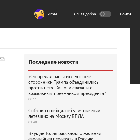
Игры
Лента добра
Войти
Последние новости
«Он предал нас всех». Бывшие
сторонники Трампа объединились
против него. Как они связаны с
возможным преемником президента?
00:11
Собянин сообщил об уничтожении
летевших на Москву БПЛА
01:48
Внук де Голля рассказал о желании
европейцев переехать в Россию