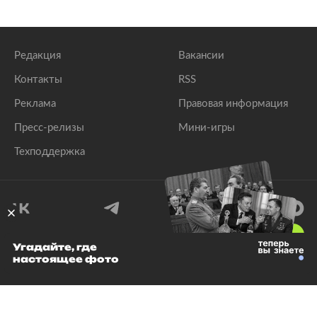
Редакция
Вакансии
Контакты
RSS
Реклама
Правовая информация
Пресс-релизы
Мини-игры
Техподдержка
18
+
Угадайте, где
настоящее фото
© 1999–2026 Все права защищены.
ООО «Лента.Ру»
Лента добра
деактивирована. Добро