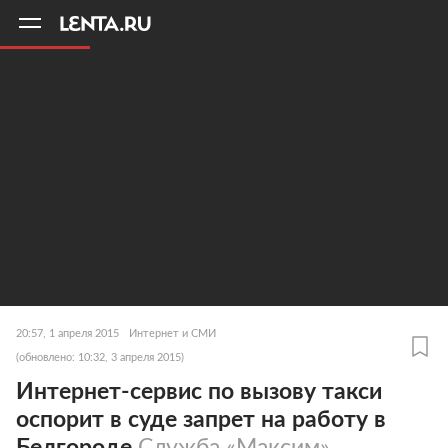
11
A
20:57, 1 апреля 2015
Интернет и СМИ
(обновлено: 10:32, 3 апреля 2015)
Интернет-сервис по вызову такси
оспорит в суде запрет на работу в
Белгороде
Служба «Максим»