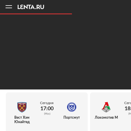
11
A
Сегодня
Сег
17:00
18
(Мск)
(М
Вест Хэм
Портсмут
Локомотив М
Юнайтед