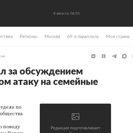
8 августа, 06:53
ствия
Регионы
Москва
69-я параллель
Моя страна
сия
л за обсуждением
ном атаку на семейные
тдела по
 общества
о поводу