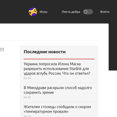
Игры
Лента добра
Войти
Последние новости
Украина попросила Илона Маска
разрешить использование Starlink для
ударов вглубь России. Что он ответил?
03:34
В Минздраве раскрыли способ надолго
сохранить зрение
06:35
Жителям столицы сообщили о скором
«температурном провале»
06:25