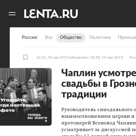
11
A
Россия
Все
Общество
Политика
Происше
22:16, 18 мая 2015
(обновлено: 02:58, 19 мая 2015)
Рос
Чаплин усмотре
свадьбы в Гроз
традиции
Угадайте,
где настоящее
Руководитель синодального о
фото
взаимоотношениям церкви и
протоиерей Всеволод Чаплин
усматривает за дискуссией п