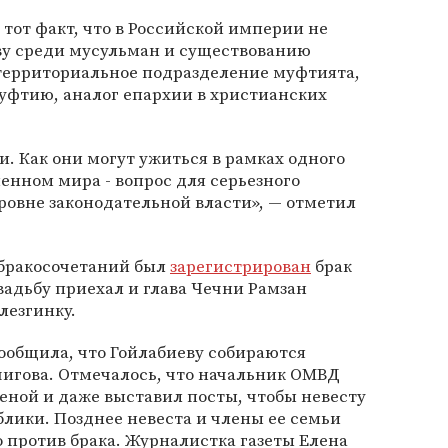
 тот факт, что в Российской империи не
у среди мусульман и существованию
 территориальное подразделение муфтията,
фтию, аналог епархии в христианских
и. Как они могут ужиться в рамках одного
менном мира - вопрос для серьезного
уровне законодательной власти», — отметил
 бракосочетаний был
зарегистрирован
брак
вадьбу приехал и глава Чечни Рамзан
лезгинку.
сообщила, что Гойлабиеву собираются
чигова. Отмечалось, что начальник ОМВД
женой и даже выставил посты, чтобы невесту
блики. Позднее невеста и члены ее семьи
о против брака. Журналистка газеты Елена