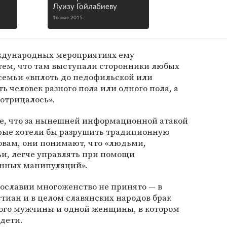
Луизу Гойлабиеву
16 мая 2015
еждународных мероприятиях ему
тем, что там выступали сторонники любых
семьи «вплоть до педофильской или
ь человек разного пола или одного пола, а
отрицалось».
е, что за нынешней информационной атакой
орые хотели бы разрушить традиционную
ловам, они понимают, что «людьми,
и, легче управлять при помощи
нных манипуляций».
вославии многоженство не принято — в
тиан и в целом славянских народов брак
ного мужчины и одной женщины, в котором
дети.