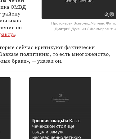
ицы Чечни
ника ОМВД
 району
ивников
Протоиерей Всеволод Чаплин. Фото:
нение он
Дмитрий Духанин / «Коммерсантъ»
факсу»
.
оторые сейчас критикуют фактически
авказе полигинию, то есть многоженство,
ые браки», — указал он.
Грозная свадьба
Как в
чеченской столице
я
выдали замуж
несовершеннолетнюю