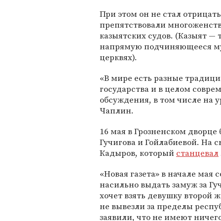
При этом он не стал отрицать
препятствовали многоженств
казыятских судов. (Казыят —
напрямую подчиняющееся му
церквях).
«В мире есть разные традици
государства и в целом совре
обсуждения, в том числе на 
Чаплин.
16 мая в Грозненском дворце
Гучигова и Гойлабиевой. На с
Кадыров, который
станцевал
«Новая газета» в начале мая 
насильно выдать замуж за Гу
хочет взять девушку второй 
не вывезли за пределы респу
заявили, что не имеют ничег