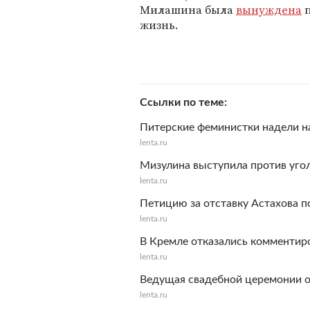
Милашина была
вынуждена
п
жизнь.
Ссылки по теме
Питерские феминистки надели н
lenta.ru
Мизулина выступила против уго
lenta.ru
Петицию за отставку Астахова п
lenta.ru
В Кремле отказались комментиро
lenta.ru
Ведущая свадебной церемонии о
lenta.ru