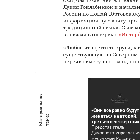
свадьбы 17-летней жительн
Луизы Гойлабиевой и началь
России по Ножай-Юртовскому
информационную атаку прот
традиционной семьи. Свое м
высказал в интервью
«Интер
«Любопытно, что те круги, к
существующую на Северном К
нередко выступают за однопол
М
а
т
р
и
а
л
ы
п
о
т
е
м
е
«Они все равно будут
е
:
жениться на второй,
третьей и четвертой»
Представитель
Духовного управлени
мусульман России о