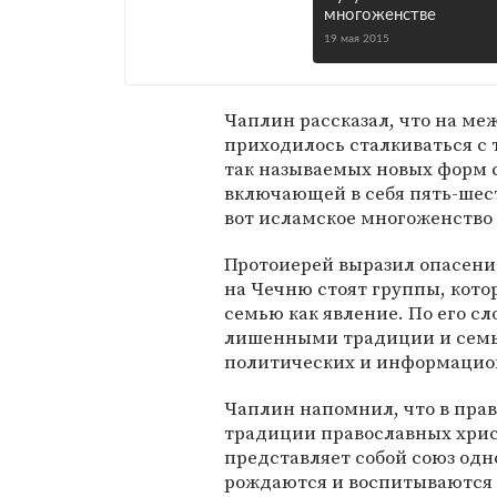
многоженстве
19 мая 2015
Чаплин рассказал, что на м
приходилось сталкиваться с 
так называемых новых форм 
включающей в себя пять-шест
вот исламское многоженство 
Протоиерей выразил опасени
на Чечню стоят группы, кот
семью как явление. По его с
лишенными традиции и семь
политических и информацио
Чаплин напомнил, что в пра
традиции православных хрис
представляет собой союз од
рождаются и воспитываются 