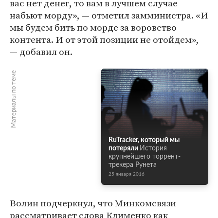
вас нет денег, то вам в лучшем случае
набьют морду», — отметил замминистра. «И
мы будем бить по морде за воровство
контента. И от этой позиции не отойдем»,
— добавил он.
Материалы по теме
RuTracker, который мы
потеряли
История
крупнейшего торрент-
трекера Рунета
25 января 2016
Волин подчеркнул, что Минкомсвязи
рассматривает слова Клименко как