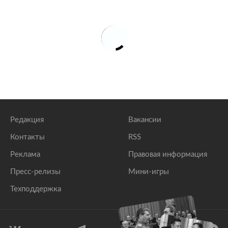
Редакция
Вакансии
Контакты
RSS
Реклама
Правовая информация
Пресс-релизы
Мини-игры
Техподдержка