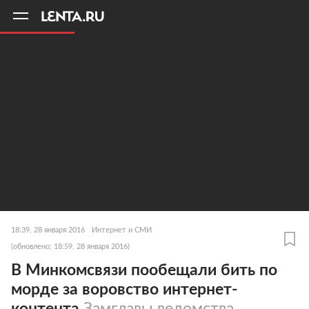
11
A
18:39, 28 января 2016
Интернет и СМИ
(обновлено: 18:59, 28 января 2016)
В Минкомсвязи пообещали бить по
морде за воровство интернет-
контента
Замглавы ведомства