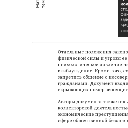
е
:
кол
сто
фин
за
кре
1 фе
Отдельные положения законо
физической силы и угрозы ее
психологическое давление на
в заблуждение. Кроме того, 
запретить общение с несов
гражданами. Документ вводит
скрывающих номер звонящего
Авторы документа также пре
коллекторской деятельность
экономические преступления
сфере общественной безопас