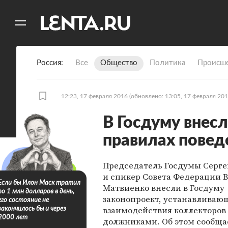
11
A
Россия
Все
Общество
Политика
Происше
12:23, 17 февраля 2016
(обновлено: 13:05, 17 февраля 201
В Госдуму внес
правилах повед
Председатель Госдумы Серг
и спикер Совета Федерации 
Если бы Илон Маск тратил
Матвиенко внесли в Госдуму
по 1 млн долларов в день,
законопроект, устанавливаю
его состояние не
взаимодействия коллекторов 
закончилось бы и через
2000 лет
должниками. Об этом сообща