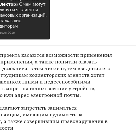
лектор»
С чем могут
лкнуться клиенты
ансовых организаций,
должавшие
диторам
враля 2016
проекта касаются возможности применения
 применения, а также попытки оказать
 должника, в том числе путем введения его
сотрудникам коллекторских агентств хотят
ершеннолетними и недееспособными
 запрет на использование устройств,
 или адрес электронной почты.
длагают запретить заниматься
ю лицам, имеющим судимость за
, а также совершившим правонарушения в
ности.