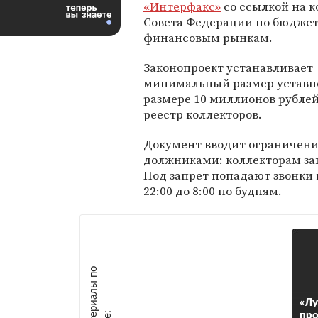
«Интерфакс»
со ссылкой на 
Совета Федерации по бюджет
финансовым рынкам.
Законопроект устанавливает
минимальный размер уставног
размере 10 миллионов рублей
реестр коллекторов.
Документ вводит ограничение
должниками: коллекторам зап
Под запрет попадают звонки п
22:00 до 8:00 по будням.
М
а
т
р
и
а
л
ы
п
о
т
е
м
е
«Лу
про