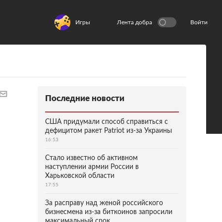
Игры
Лента добра
Войти
Последние новости
США придумали способ справиться с
дефицитом ракет Patriot из-за Украины
16:53
Стало известно об активном
наступлении армии России в
Харьковской области
17:55
За расправу над женой российского
бизнесмена из-за биткоинов запросили
максимальный срок