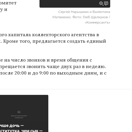
комитет
у и
Сергей Нарышкин и Валентина
Матвиенко. Фото: Глеб Щелкунов /
«Коммерсантъ»
о капитала коллекторского агентства в
. Кроме того, предлагается создать единый
 на число звонков и время общения с
рещается звонить чаще двух раз в неделю.
осле 20:00 и до 9:00 по выходным дням, и с
чше дочь —
ститутка, чем сын —