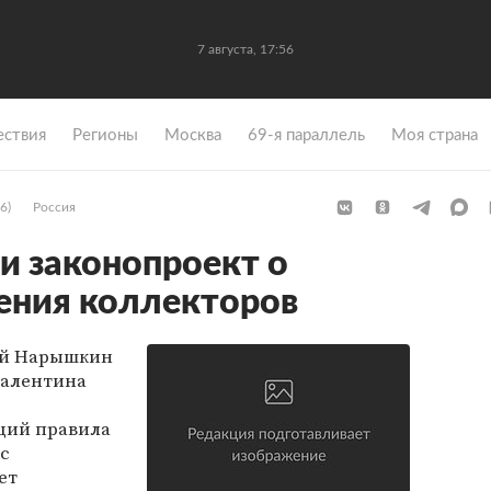
7 августа, 17:56
ствия
Регионы
Москва
69-я параллель
Моя страна
6)
Россия
ли законопроект о
ения коллекторов
ей Нарышкин
Валентина
щий правила
с
ет