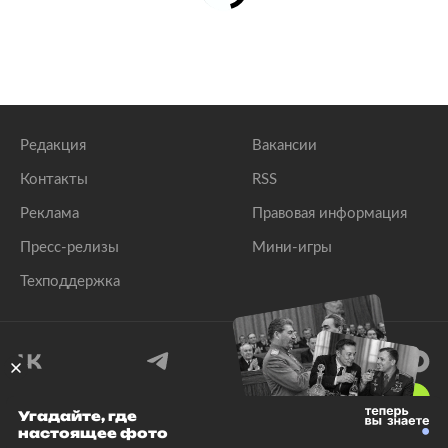
Редакция
Вакансии
Контакты
RSS
Реклама
Правовая информация
Пресс-релизы
Мини-игры
Техподдержка
18
+
Угадайте, где
настоящее фото
© 1999–2026 Все права защищены.
ООО «Лента.Ру»