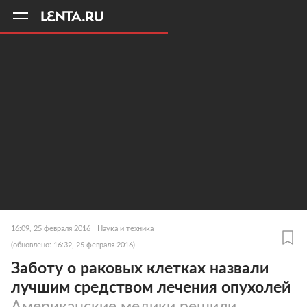
11
A
16:09, 25 февраля 2016
Наука и техника
(обновлено: 16:32, 25 февраля 2016)
Заботу о раковых клетках назвали
лучшим средством лечения опухолей
Американские медики решили