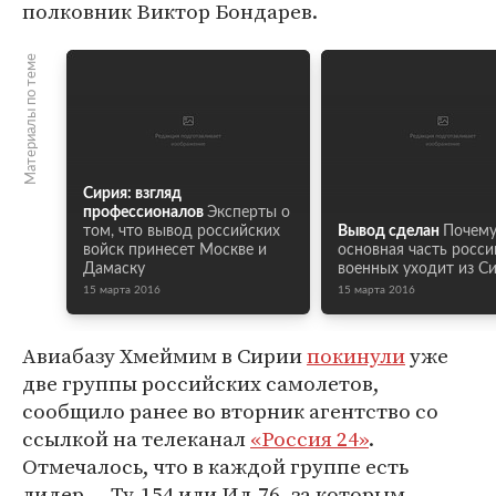
полковник Виктор Бондарев.
Материалы по теме
Сирия: взгляд
профессионалов
Эксперты о
том, что вывод российских
Вывод сделан
Почем
войск принесет Москве и
основная часть росси
Дамаску
военных уходит из С
15 марта 2016
15 марта 2016
Авиабазу Хмеймим в Сирии
покинули
уже
две группы российских самолетов,
сообщило ранее во вторник агентство со
ссылкой на телеканал
«Россия 24»
.
Отмечалось, что в каждой группе есть
лидер — Ту-154 или Ил-76, за которым