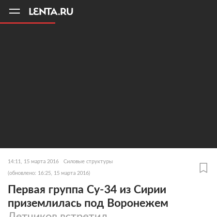
11
A
14:11, 15 марта 2016
Силовые структуры
(обновлено: 16:25, 15 марта 2016)
Первая группа Су-34 из Сирии
приземлилась под Воронежем
Летчиков встретил