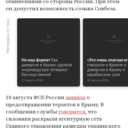
обвинениями со стороны России. При этом
он допустил возможность созыва Совбеза.
Материалы по теме
Не наш формат
Как
«Это очень опасная иг
диверсия в Крыму сделала
говорили в Кремле о
«нормандскую четверку»
диверсии в Крыму и
бессмысленной
карабахском узле
11 августа 2016
10 августа 2016
10 августа ФСБ России
заявила
о
предотвращении терактов в Крыму. В
сообщении службы
говорится
, что
силовики раскрыли агентурную сеть
Главного управления разведки украинского