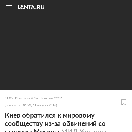
11
A
01:05, 11 августа 2016
Бывший СССР
(обновлено: 01:23, 11 августа 2016)
Киев обратился к мировому
сообществу из-за обвинений со
стороны Москвы
МИД Украины