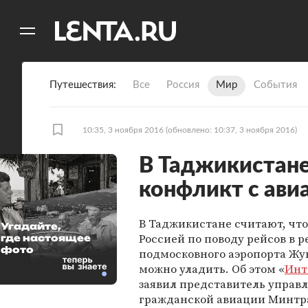
11
A
Путешествия
Все
Россия
Мир
События
10:35, 3 ноября 2016
(обновлено: 10:37, 3 ноября 2016)
В Таджикистан
конфликт с ави
В Таджикистане считают, что
Угадайте,
Россией по поводу рейсов в р
где настоящее
фото
подмосковного аэропорта Жу
можно уладить. Об этом «
Инт
заявил представитель управ
гражданской авиации Минтр