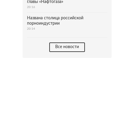
главы «Нафтогаза»
20:16
Названа столица российской
порноиндустрии
20:14
Все новости