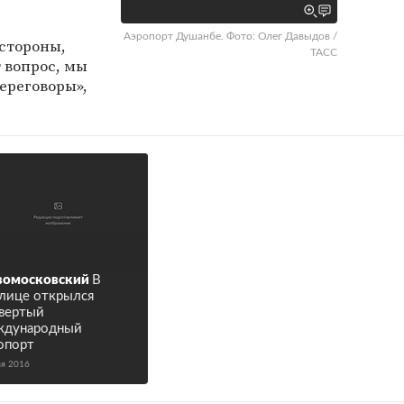
Аэропорт Душанбе. Фото: Олег Давыдов /
 стороны,
ТАСС
 вопрос, мы
переговоры»,
вомосковский
В
лице открылся
вертый
ждународный
опорт
ая 2016