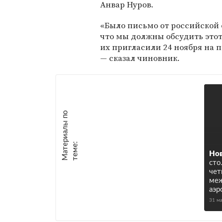
Анвар Нуров.
«Было письмо от российской
что мы должны обсудить этот
их пригласили 24 ноября на 
— сказал чиновник.
М
а
т
р
и
а
л
ы
п
о
т
е
м
е
е
:
Но
сто
чет
ме
аэр
31 м