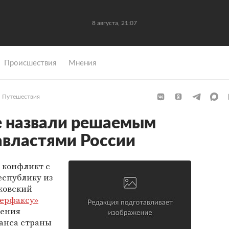
8 августа, 21:07
Происшествия
Мнения
Путешествия
е назвали решаемым
авластями России
 конфликт с
еспублику из
ковский
ерфаксу»
ления
анса страны