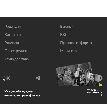
Редакция
Вакансии
Контакты
RSS
Реклама
Правовая информация
Пресс-релизы
Мини-игры
Техподдержка
18
+
Угадайте, где
настоящее фото
© 1999–2026 Все права защищены.
ООО «Лента.Ру»