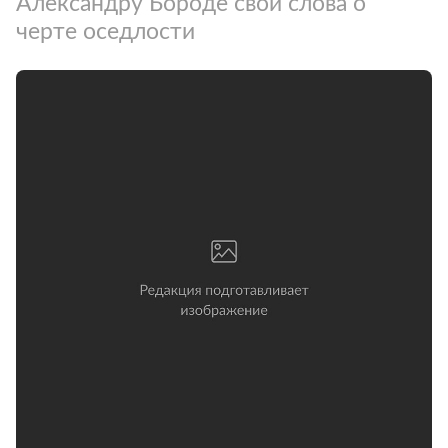
Александру Бороде свои слова о
черте оседлости