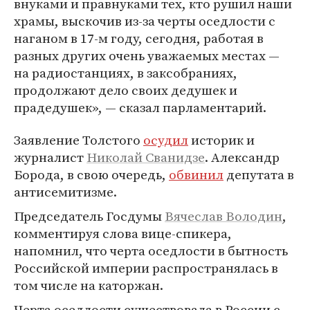
внуками и правнуками тех, кто рушил наши
храмы, выскочив из-за черты оседлости с
наганом в 17-м году, сегодня, работая в
разных других очень уважаемых местах —
на радиостанциях, в заксобраниях,
продолжают дело своих дедушек и
прадедушек», — сказал парламентарий.
Заявление Толстого
осудил
историк и
журналист
Николай Сванидзе
. Александр
Борода, в свою очередь,
обвинил
депутата в
антисемитизме.
Председатель Госдумы
Вячеслав Володин
,
комментируя слова вице-спикера,
напомнил, что черта оседлости в бытность
Российской империи распространялась в
том числе на каторжан.
Черта оседлости существовала в России с