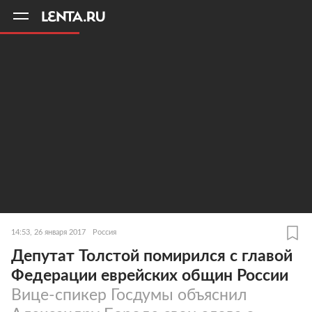
11
A
14:53, 26 января 2017
Россия
Депутат Толстой помирился с главой
Федерации еврейских общин России
Вице-спикер Госдумы объяснил