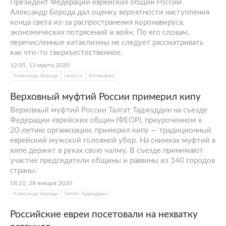
Президент Федерации еврейских общин России
Александр Борода дал оценку вероятности наступления
конца света из-за распространения коронавируса,
экономических потрясений и войн. По его словам,
перечисленные катаклизмы не следует рассматривать
как что-то сверхъестественное.
12:05, 13 марта 2020
Александр Борода
Lenta.ru
Интерфакс
Верховный муфтий России примерил кипу
Верховный муфтий России Талгат Таджуддин на съезде
Федерации еврейских общин (ФЕОР), приуроченном к
20-летию организации, примерил кипу — традиционный
еврейский мужской головной убор. На снимках муфтий в
кипе держит в руках свою чалму. В съезде принимают
участие председатели общины и раввины из 140 городов
страны.
18:21, 28 января 2020
Александр Борода
Талгат Таджуддин
Российские евреи посетовали на нехватку