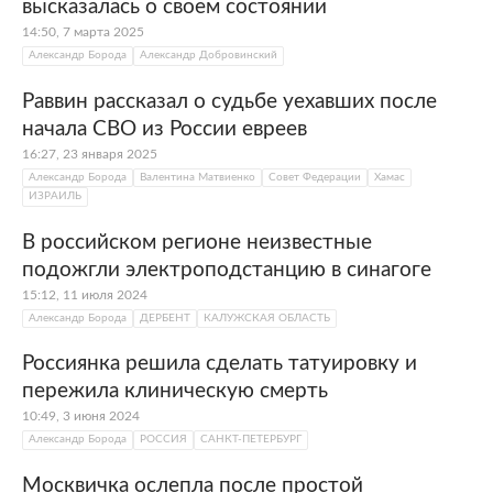
высказалась о своем состоянии
14:50, 7 марта 2025
Александр Борода
Александр Добровинский
Раввин рассказал о судьбе уехавших после
начала СВО из России евреев
16:27, 23 января 2025
Александр Борода
Валентина Матвиенко
Совет Федерации
Хамас
ИЗРАИЛЬ
В российском регионе неизвестные
подожгли электроподстанцию в синагоге
15:12, 11 июля 2024
Александр Борода
ДЕРБЕНТ
КАЛУЖСКАЯ ОБЛАСТЬ
Россиянка решила сделать татуировку и
пережила клиническую смерть
10:49, 3 июня 2024
Александр Борода
РОССИЯ
САНКТ-ПЕТЕРБУРГ
Москвичка ослепла после простой