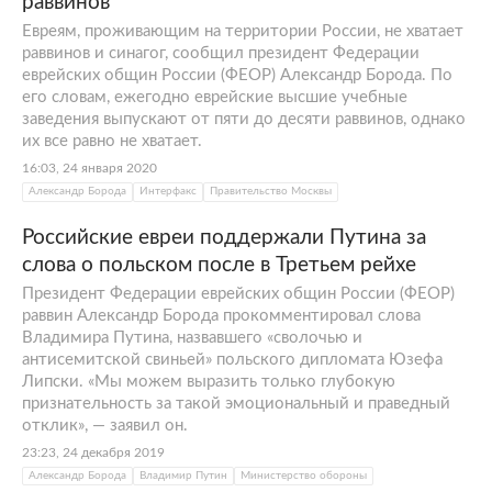
раввинов
Евреям, проживающим на территории России, не хватает
раввинов и синагог, сообщил президент Федерации
еврейских общин России (ФЕОР) Александр Борода. По
его словам, ежегодно еврейские высшие учебные
заведения выпускают от пяти до десяти раввинов, однако
их все равно не хватает.
16:03, 24 января 2020
Александр Борода
Интерфакс
Правительство Москвы
Российские евреи поддержали Путина за
слова о польском после в Третьем рейхе
Президент Федерации еврейских общин России (ФЕОР)
раввин Александр Борода прокомментировал слова
Владимира Путина, назвавшего «сволочью и
антисемитской свиньей» польского дипломата Юзефа
Липски. «Мы можем выразить только глубокую
признательность за такой эмоциональный и праведный
отклик», — заявил он.
23:23, 24 декабря 2019
Александр Борода
Владимир Путин
Министерство обороны