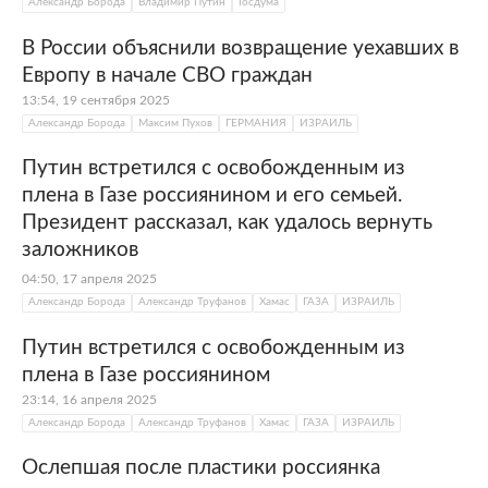
Александр Борода
Владимир Путин
Госдума
В России объяснили возвращение уехавших в
Европу в начале СВО граждан
13:54, 19 сентября 2025
Александр Борода
Максим Пухов
ГЕРМАНИЯ
ИЗРАИЛЬ
Путин встретился с освобожденным из
плена в Газе россиянином и его семьей.
Президент рассказал, как удалось вернуть
заложников
04:50, 17 апреля 2025
Александр Борода
Александр Труфанов
Хамас
ГАЗА
ИЗРАИЛЬ
Путин встретился с освобожденным из
плена в Газе россиянином
23:14, 16 апреля 2025
Александр Борода
Александр Труфанов
Хамас
ГАЗА
ИЗРАИЛЬ
Ослепшая после пластики россиянка