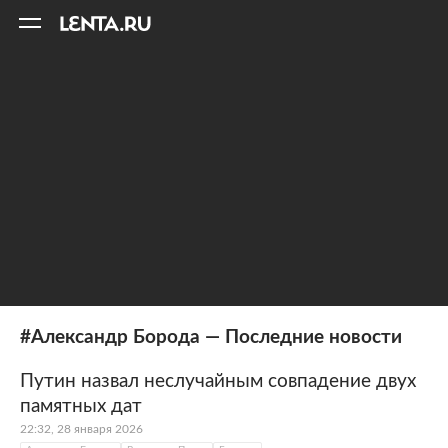
11
A
#Александр Борода — Последние новости
Путин назвал неслучайным совпадение двух
памятных дат
22:32, 28 января 2026