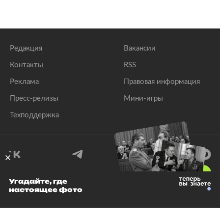
Редакция
Вакансии
Контакты
RSS
Реклама
Правовая информация
Пресс-релизы
Мини-игры
Техподдержка
18
+
Угадайте, где
настоящее фото
© 1999–2026 Все права защищены.
ООО «Лента.Ру»
Лента добра