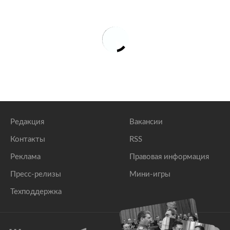
Редакция
Вакансии
Контакты
RSS
Реклама
Правовая информация
Пресс-релизы
Мини-игры
Техподдержка