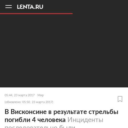
11
A
05:44, 23 марта 2017
Мир
(обновлено: 05:50, 23 марта 2017)
В Висконсине в результате стрельбы
погибли 4 человека
Инциденты
последовательно были