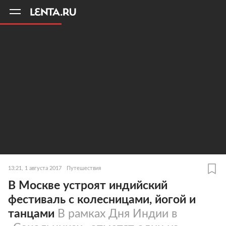
11
A
13:21, 1 августа 2017
Путешествия
В Москве устроят индийский
фестиваль с колесницами, йогой и
танцами
В рамках Дня Индии в