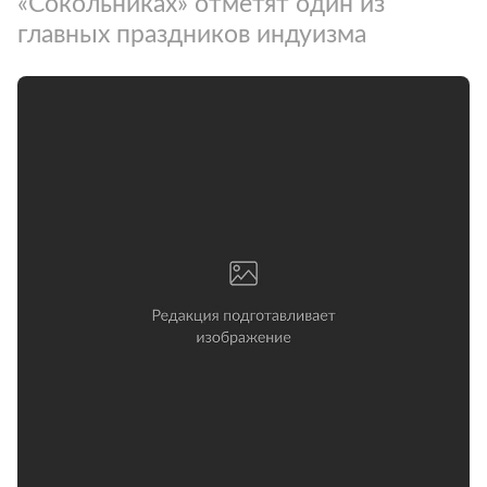
«Сокольниках» отметят один из
главных праздников индуизма