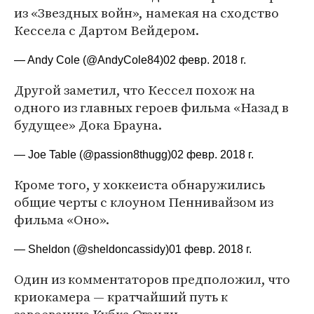
из «Звездных войн», намекая на сходство
Кессела с Дартом Вейдером.
— Andy Cole (@AndyCole84)
02 февр. 2018 г.
Другой заметил, что Кессел похож на
одного из главных героев фильма «Назад в
будущее» Дока Брауна.
— Joe Table (@passion8thugg)
02 февр. 2018 г.
Кроме того, у хоккеиста обнаружились
общие черты с клоуном Пеннивайзом из
фильма «Оно».
— Sheldon (@sheldoncassidy)
01 февр. 2018 г.
Один из комментаторов предположил, что
криокамера — кратчайший путь к