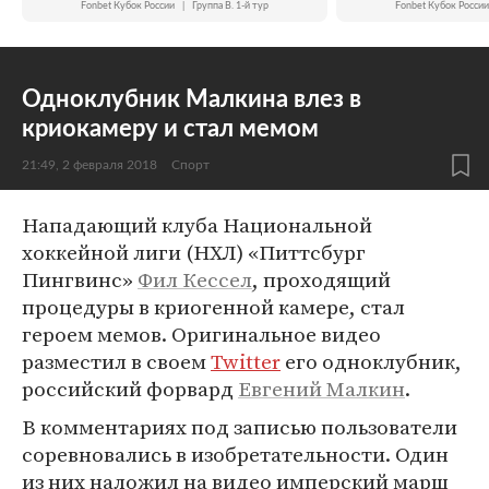
Fonbet Кубок России
|
Группа B. 1-й тур
Fonbet Кубок России
Одноклубник Малкина влез в
криокамеру и стал мемом
21:49, 2 февраля 2018
Спорт
Нападающий клуба Национальной
хоккейной лиги (НХЛ) «Питтсбург
Пингвинс»
Фил Кессел
, проходящий
процедуры в криогенной камере, стал
героем мемов. Оригинальное видео
разместил в своем
Twitter
его одноклубник,
российский форвард
Евгений Малкин
.
В комментариях под записью пользователи
соревновались в изобретательности. Один
из них наложил на видео имперский марш