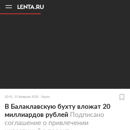
11
A
20:41, 15 февраля 2018
Крым
В Балаклавскую бухту вложат 20
миллиардов рублей
Подписано
соглашение о привлечении