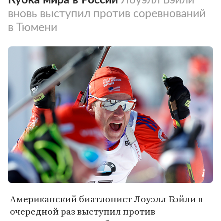
вновь выступил против соревнований
в Тюмени
Американский биатлонист Лоуэлл Бэйли в
очередной раз выступил против