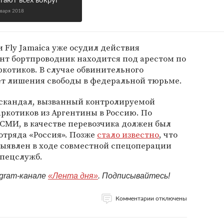
тают всех вокруг
нваря 2018
Fly Jamaica уже осудил действия
нт бортпроводник находится под арестом по
котиков. В случае обвинительного
лет лишения свободы в федеральной тюрьме.
скандал, вызванный контролируемой
ркотиков из Аргентины в Россию. По
МИ, в качестве перевозчика должен был
 отряда «Россия». Позже
стало известно
, что
выявлен в ходе совместной спецоперации
спецслужб.
egram-канале
«Лента дня»
. Подписывайтесь!
Комментарии отключены