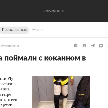
6 августа, 03:41
Происшествия
Мнения
Путешествия
 поймали с кокаином в
ии Fly
овезти в
каина.
четыре
аны к его
партии