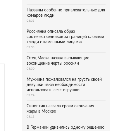
Названы особенно привлекательные для
комаров люди
03:33
Россиянка описала образ
соотечественников за границей словами
«люди с каменными лицами»
03:33
Отец Маска назвал вызывающие
восхищение черты россиян
03:30
Мужчина пожаловался на грусть своей
девушки из-за необходимости
использовать секс-игрушки
03:24
Синоптик назвала сроки окончания
жары в Москве
03:13
В Германии удивились одному решению