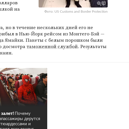
олларов
ылкой на
Фото: US Customs and Border Protection
, но в течение нескольких дней его не
рибыл в Нью-Йорк рейсом из Монтего-Бэй —
ода Ямайки. Пакеты с белым порошком были
о досмотра
таможенной службой
. Результаты
окаин.
 залет!
Почему
апассажиры дерутся
стюардессами и