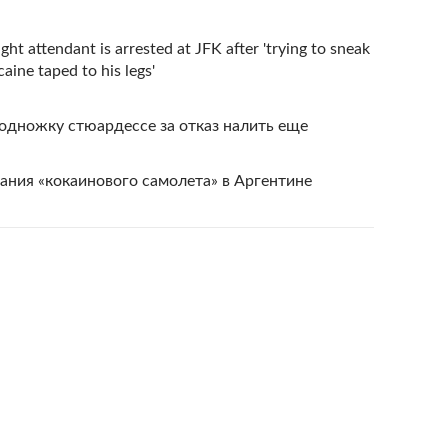
ght attendant is arrested at JFK after 'trying to sneak
ine taped to his legs'
одножку стюардессе за отказ налить еще
ания «кокаинового самолета» в Аргентине