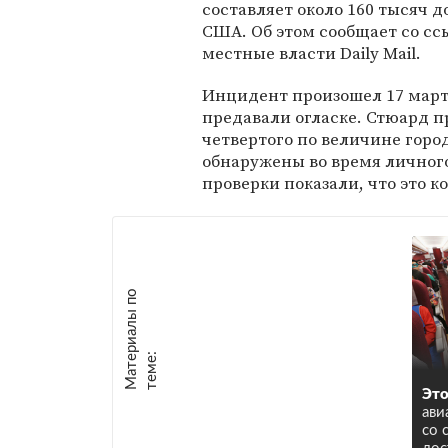
составляет около 160 тысяч д
США. Об этом сообщает со сс
местные власти Daily Mail.
Инцидент произошел 17 марта
предавали огласке. Стюард п
четвертого по величине гор
обнаружены во время личног
проверки показали, что это к
М
а
т
р
и
а
л
ы
п
о
т
е
м
е
е
:
Это
ави
со 