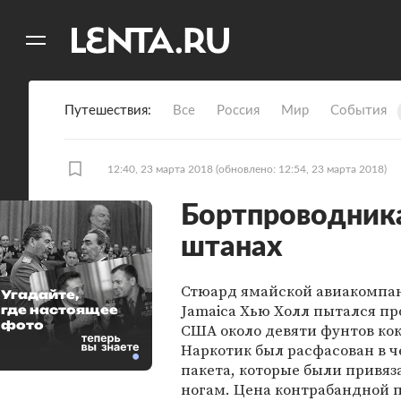
11
A
Путешествия
Все
Россия
Мир
События
12:40, 23 марта 2018
(обновлено: 12:54, 23 марта 2018)
Бортпроводника
штанах
Стюард ямайской авиакомпан
Угадайте,
Jamaica Хью Холл пытался пр
где настоящее
фото
США около девяти фунтов ко
Наркотик был расфасован в 
пакета, которые были привяз
ногам. Цена контрабандной 