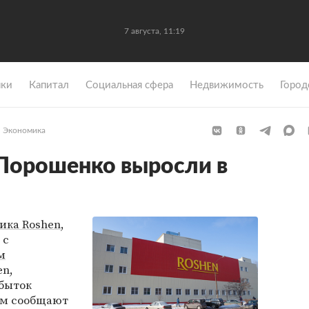
7 августа, 11:19
ки
Капитал
Социальная сфера
Недвижимость
Город
Экономика
Порошенко выросли в
ика Roshen
,
 с
м
n,
убыток
том сообщают