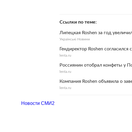
Ссылки по теме
Липецкая Roshen за год увеличил
Українськi Новини
Гендиректор Roshen согласился
lenta.ru
Россиянин отобрал конфеты у 
lenta.ru
Компания Roshen объявила о за
lenta.ru
Новости СМИ2