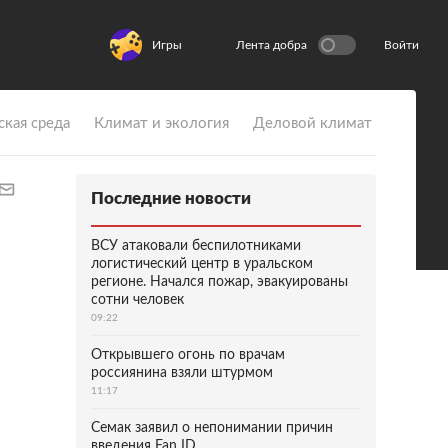
Игры
Лента добра
Войти
ская среда
Климат и экология
Деловой климат
Последние новости
ВСУ атаковали беспилотниками
логистический центр в уральском
регионе. Начался пожар, эвакуированы
сотни человек
09:22
Открывшего огонь по врачам
россиянина взяли штурмом
11:17
Семак заявил о непонимании причин
введения Fan ID