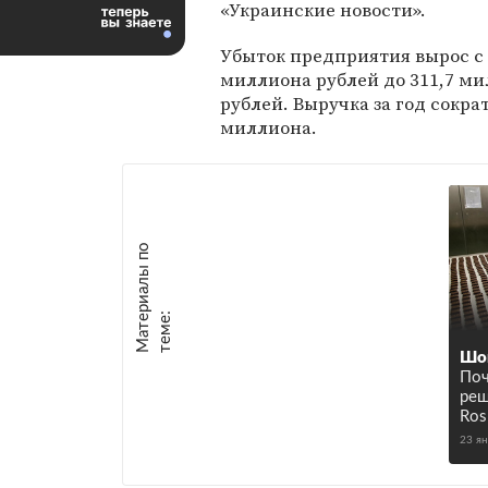
«Украинские новости».
Убыток предприятия вырос с 
миллиона рублей до 311,7 м
рублей. Выручка за год сократ
миллиона.
М
а
т
р
и
а
л
ы
п
о
т
е
м
е
е
:
Шо
По
реш
Ros
23 я