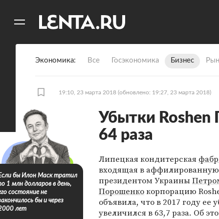
11
A
Экономика
Все
Госэкономика
Бизнес
Рын
19:10, 23 марта 2018
(обновлено: 19:27, 23 марта 2018)
Убытки Roshen 
64 раза
Липецкая кондитерская
фабр
входящая в аффилированную
Если бы Илон Маск тратил
президентом Украины
Петро
по 1 млн долларов в день,
Порошенко
корпорацию Roshe
его состояние не
объявила, что в 2017 году ее 
закончилось бы и через
2000 лет
увеличился в 63,7 раза. Об э