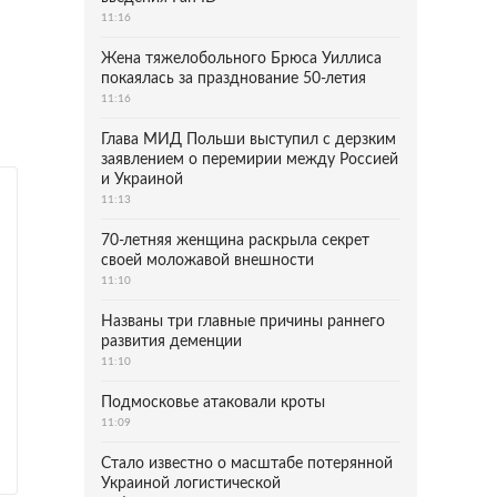
11:16
Жена тяжелобольного Брюса Уиллиса
покаялась за празднование 50-летия
11:16
Глава МИД Польши выступил с дерзким
заявлением о перемирии между Россией
и Украиной
11:13
70-летняя женщина раскрыла секрет
своей моложавой внешности
11:10
Названы три главные причины раннего
развития деменции
11:10
Подмосковье атаковали кроты
11:09
Стало известно о масштабе потерянной
Украиной логистической