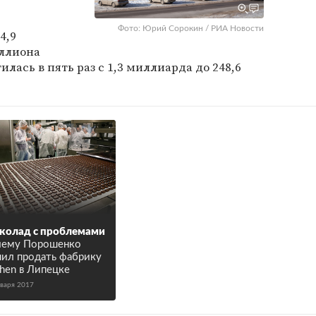
Фото: Юрий Сорокин / РИА Новости
4,9
иллиона
илась в пять раз с 1,3 миллиарда до 248,6
колад с проблемами
чему Порошенко
ил продать фабрику
hen в Липецке
нваря 2017