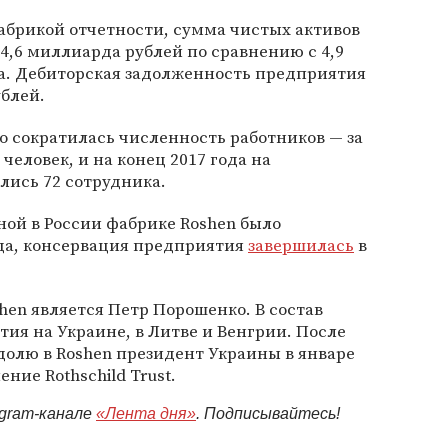
абрикой отчетности, сумма чистых активов
 4,6 миллиарда рублей по сравнению с 4,9
да. Дебиторская задолженность предприятия
ублей.
о сократилась численность работников — за
человек, и на конец 2017 года на
лись 72 сотрудника.
ой в России фабрике Roshen было
ода, консервация предприятия
завершилась
в
en является Петр Порошенко. В состав
ия на Украине, в Литве и Венгрии. После
олю в Roshen президент Украины в январе
ение Rothschild Trust.
egram-канале
«Лента дня»
. Подписывайтесь!