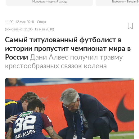
Монреаль — парный разряд
Германия — Вторая Б
11:00, 12 мая 2018
Спорт
(обновлено: 11:05, 12 мая 2018)
Самый титулованный футболист в
истории пропустит чемпионат мира в
России
Дани Алвес получил травму
крестообразных связок колена