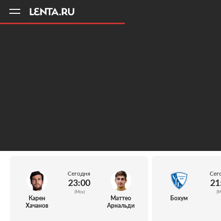
11
A
Сегодня
Сег
23:00
21
(Мск)
(М
Карен
Маттео
Бохум
Хачанов
Арнальди