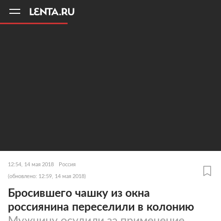
11
A
12:54, 14 мая 2018
Россия
(обновлено: 12:59, 14 мая 2018)
Бросившего чашку из окна
россиянина переселили в колонию
Мужчину осудили за применение