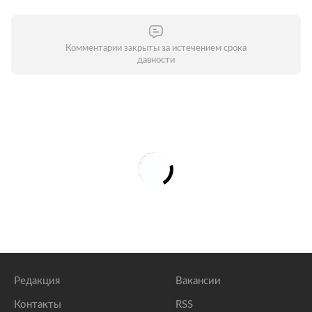
Комментарии закрыты за истечением срока
давности
Редакция
Вакансии
Контакты
RSS