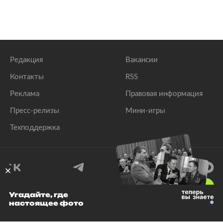
Редакция
Вакансии
Контакты
RSS
Реклама
Правовая информация
Пресс-релизы
Мини-игры
Техподдержка
18
+
Угадайте, где
настоящее фото
© 1999–2026 Все права защищены.
ООО «Лента.Ру»