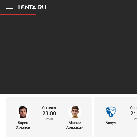
11
A
Сегодня
Сег
23:00
21
(Мск)
(М
Карен
Маттео
Бохум
Хачанов
Арнальди