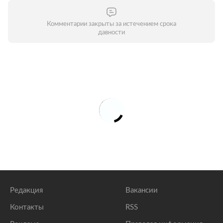
Комментарии закрыты за истечением срока
давности
Редакция
Вакансии
Контакты
RSS