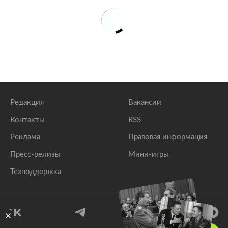
Редакция
Вакансии
Контакты
RSS
Реклама
Правовая информация
Пресс-релизы
Мини-игры
Техподдержка