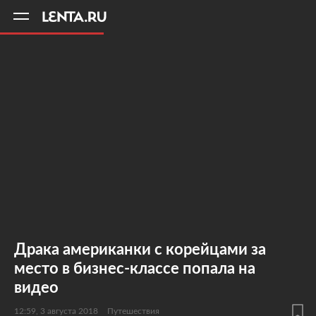
11
A
Драка американки с корейцами за
место в бизнес-классе попала на
видео
12:59, 3 августа 2018
Путешествия