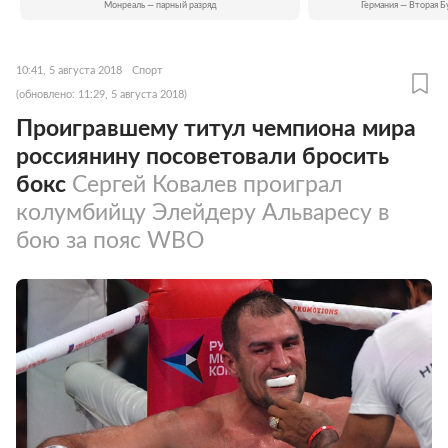
Монреаль — парный разряд
Германия — Вторая Б
10:41, 5 августа 2018
Спорт
(обновлено: 11:29, 5 августа 2018)
Проигравшему титул чемпиона мира
россиянину посоветовали бросить
бокс
Сергей Ковалев проиграл
колумбийцу Элейдеру Альваресу в
бою за пояс WBO