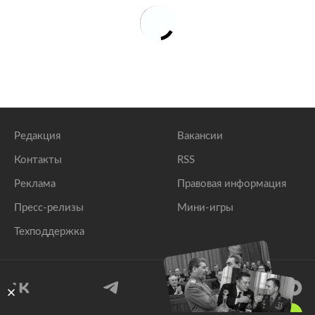
Редакция
Вакансии
Контакты
RSS
Реклама
Правовая информация
Пресс-релизы
Мини-игры
Техподдержка